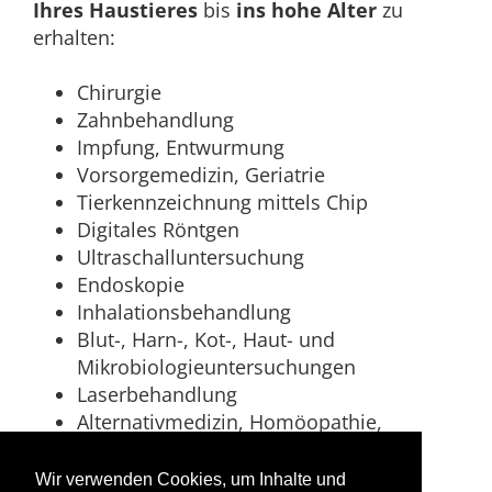
Ihres Haustieres
bis
ins hohe Alter
zu
erhalten:
Chirurgie
Zahnbehandlung
Impfung, Entwurmung
Vorsorgemedizin, Geriatrie
Tierkennzeichnung mittels Chip
Digitales Röntgen
Ultraschalluntersuchung
Endoskopie
Inhalationsbehandlung
Blut-, Harn-, Kot-, Haut- und
Mikrobiologieuntersuchungen
Laserbehandlung
Alternativmedizin, Homöopathie,
Bachblüten
Akupunktur
Wir verwenden Cookies, um Inhalte und