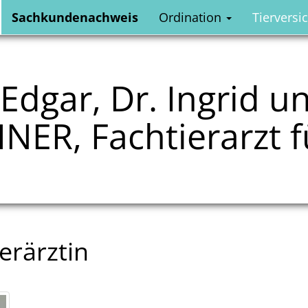
Sachkundenachweis
Ordination
Tierversi
 Edgar, Dr. Ingrid un
NER, Fachtierarzt f
ierärztin